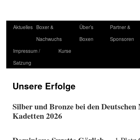
Zum
Aktuelles
Boxer &
Über’s
Partner &
Inhalt
Nachwuchs
Boxen
Sponsoren
springen
Impressum /
Kurse
Satzung
Unsere Erfolge
Silber und Bronze bei den Deutschen 
Kadetten 2026